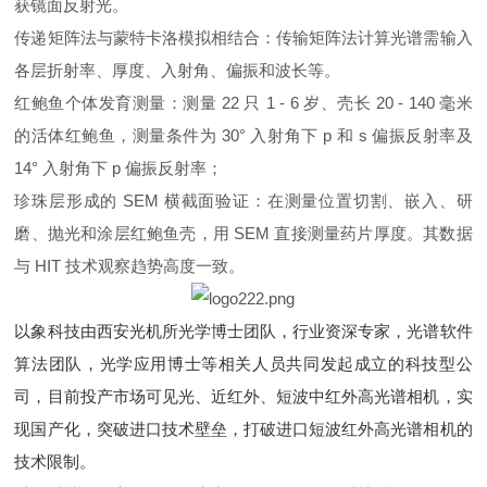
获镜面反射光。
传递矩阵法与蒙特卡洛模拟相结合：传输矩阵法计算光谱需输入
各层折射率、厚度、入射角、偏振和波长等。
红鲍鱼个体发育测量：测量 22 只 1 - 6 岁、壳长 20 - 140 毫米
的活体红鲍鱼，测量条件为 30° 入射角下 p 和 s 偏振反射率及
14° 入射角下 p 偏振反射率；
珍珠层形成的 SEM 横截面验证：在测量位置切割、嵌入、研
磨、抛光和涂层红鲍鱼壳，用 SEM 直接测量药片厚度。其数据
与 HIT 技术观察趋势高度一致。
以象科技由西安光机所光学博士团队，行业资深专家，光谱软件
算法团队，光学应用博士等相关人员共同发起成立的科技型公
司，目前投产市场可见光、近红外、短波中红外高光谱相机，实
现国产化，突破进口技术壁垒，打破进口短波红外高光谱相机的
技术限制。