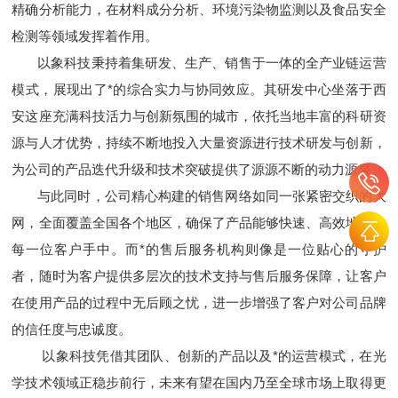
精确分析能力，在材料成分分析、环境污染物监测以及食品安全
检测等领域发挥着作用。
以象科技秉持着集研发、生产、销售于一体的全产业链运营
模式，展现出了*的综合实力与协同效应。其研发中心坐落于西
安这座充满科技活力与创新氛围的城市，依托当地丰富的科研资
源与人才优势，持续不断地投入大量资源进行技术研发与创新，
为公司的产品迭代升级和技术突破提供了源源不断的动力源泉。
与此同时，公司精心构建的销售网络如同一张紧密交织的大
网，全面覆盖全国各个地区，确保了产品能够快速、高效地触达
每一位客户手中。而*的售后服务机构则像是一位贴心的守护
者，随时为客户提供多层次的技术支持与售后服务保障，让客户
在使用产品的过程中无后顾之忧，进一步增强了客户对公司品牌
的信任度与忠诚度。
以象科技凭借其团队、创新的产品以及*的运营模式，在光
学技术领域正稳步前行，未来有望在国内乃至全球市场上取得更