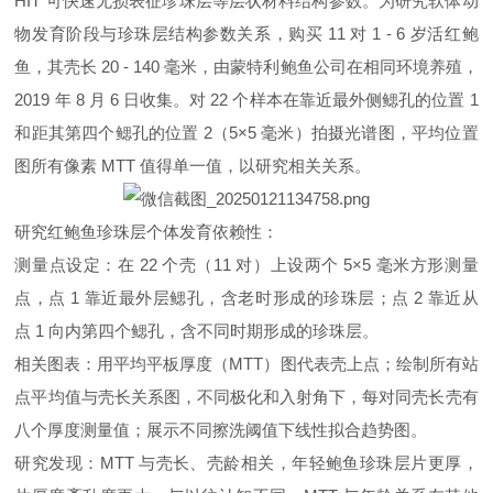
HIT 可快速无损表征珍珠层等层状材料结构参数。为研究软体动
物发育阶段与珍珠层结构参数关系，购买 11 对 1 - 6 岁活红鲍
鱼，其壳长 20 - 140 毫米，由蒙特利鲍鱼公司在相同环境养殖，
2019 年 8 月 6 日收集。对 22 个样本在靠近最外侧鳃孔的位置 1
和距其第四个鳃孔的位置 2（5×5 毫米）拍摄光谱图，平均位置
图所有像素 MTT 值得单一值，以研究相关关系。
研究红鲍鱼珍珠层个体发育依赖性：
测量点设定：在 22 个壳（11 对）上设两个 5×5 毫米方形测量
点，点 1 靠近最外层鳃孔，含老时形成的珍珠层；点 2 靠近从
点 1 向内第四个鳃孔，含不同时期形成的珍珠层。
相关图表：用平均平板厚度（MTT）图代表壳上点；绘制所有站
点平均值与壳长关系图，不同极化和入射角下，每对同壳长壳有
八个厚度测量值；展示不同擦洗阈值下线性拟合趋势图。
研究发现：MTT 与壳长、壳龄相关，年轻鲍鱼珍珠层片更厚，