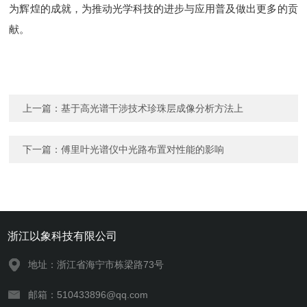
为辉煌的成就，为推动光学科技的进步与应用普及做出更多的贡
献。
上一篇：
基于高光谱干涉技术珍珠层成像分析方法上
下一篇：
傅里叶光谱仪中光路布置对性能的影响
浙江以象科技有限公司
地址：浙江省海宁市栋梁路73号
邮箱：510433896@qq.com