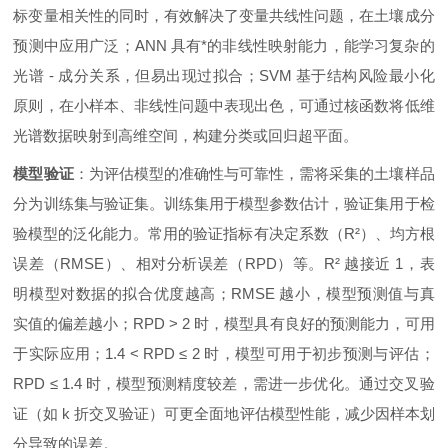
标变量相关性的同时，有效解决了变量共线性问题，在土壤成分
预测中应用广泛；ANN 具有*的非线性映射能力，能学习复杂的
光谱 - 成分关系，但易出现过拟合；SVM 基于结构风险最小化
原则，在小样本、非线性问题中表现出色，可通过核函数将低维
光谱数据映射到高维空间，构建分类或回归超平面。
模型验证
：为评估模型的准确性与可靠性，需将采集的土壤样品
分为训练集与验证集。训练集用于模型参数估计，验证集用于检
验模型的泛化能力。常用的验证指标有决定系数（R²）、均方根
误差（RMSE）、相对分析误差（RPD）等。R² 越接近 1，表
明模型对数据的拟合优度越高；RMSE 越小，模型预测值与真
实值的偏差越小；RPD > 2 时，模型具有良好的预测能力，可用
于实际应用；1.4 < RPD ≤ 2 时，模型可用于初步预测与评估；
RPD ≤ 1.4 时，模型预测精度较差，需进一步优化。通过交叉验
证（如 k 折交叉验证）可更全面地评估模型性能，减少因样本划
分导致的误差。