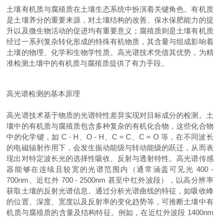
土壤有机质与腐殖质在土壤生态系统中扮演着关键角色。有机质
是土壤养分的重要来源，对土壤结构的改善、保水保肥能力的提
升以及微生物活动的促进均有重要意义；腐殖质则是土壤有机质
经过一系列复杂转化形成的特殊有机物质，其含量与组成影响着
土壤的物理、化学和生物学性质。高光谱技术凭借其优势，为精
准检测土壤中的有机质与腐殖质提供了有力手段。
高光谱检测的基本原理
高光谱技术基于物质的光谱特性差异实现对目标成分的检测。土
壤中的有机质与腐殖质包含多种复杂的有机化合物，这些化合物
中的化学键，如 C - H、O - H、C = C、C = O 等，在不同波长
的电磁辐射作用下，会发生振动能级与转动能级的跃迁，从而表
现出对特定波长光的选择性吸收、反射与透射特性。高光谱传感
器能够在连续且较宽的光谱范围内（通常涵盖可见光 400 -
700nm、近红外 700 - 2500nm 甚至中红外波段），以高分辨率
获取土壤的反射光谱信息。通过分析光谱曲线的特征，如吸收峰
的位置、深度、宽度以及反射率的变化趋势等，可推断土壤中有
机质与腐殖质的含量及结构特征。例如，在近红外波段 1400nm