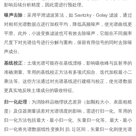
影响后续分析精度，因此需进行预处理。
噪声去除
：采用平滑滤波算法，如 Savitzky - Golay 滤波，通过
对相邻光谱数据点进行加权平均，降低高频噪声，使光谱曲线更
平滑。此外，小波变换滤波也可有效去除噪声，它能在不同频率
尺度下对光谱信号进行分解与重构，保留有用信号的同时去除噪
声成分。
基线校正
：土壤光谱可能存在基线漂移，影响吸收峰与反射率的
准确测量。常用的基线校正方法有多项式拟合、迭代加权最小二
乘法等。这些方法通过对光谱基线进行建模与校正，使光谱数据
更真实地反映土壤成分的吸收特征。
归一化处理
：为消除样品物理状态差异（如颗粒大小、表面粗糙
度）及仪器测量误差对光谱强度的影响，需进行归一化。常用的
归一化方法包括最大 - 最小归一化、矢量归一化等。最大 - 最小
归一化将光谱数据线性变换到 [0, 1] 区间，矢量归一化则使光谱