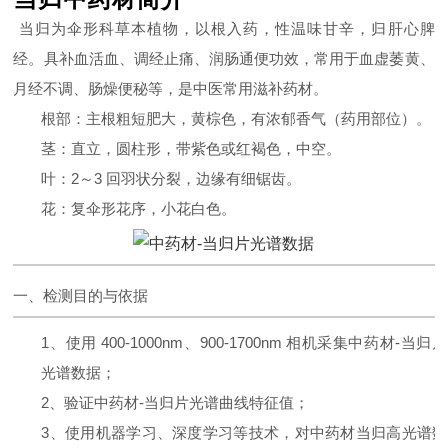
当归为伞形科草本植物，以根入药，性温味甘辛，归肝心脾
经。具补血活血、调经止痛、润肠通便功效，常用于血虚萎黄、
月经不调、肠燥便秘等，是中医常用滋补药材。
根部：主根粗短肥大，黄棕色，有浓郁香气（药用部位）。
茎：直立，圆柱形，带紫色或红褐色，中空。
叶：2～3 回羽状分裂，边缘有细锯齿。
花：复伞形花序，小花白色。
一、检测目的与依据
1、使用 400-1000nm、900-1700nm 相机采集中药材-当归
光谱数据；
2、验证
中药材-当归片
光谱曲线特征值
；
3、
使用机器学习、深度学习等技术，对中药材当归高光谱数