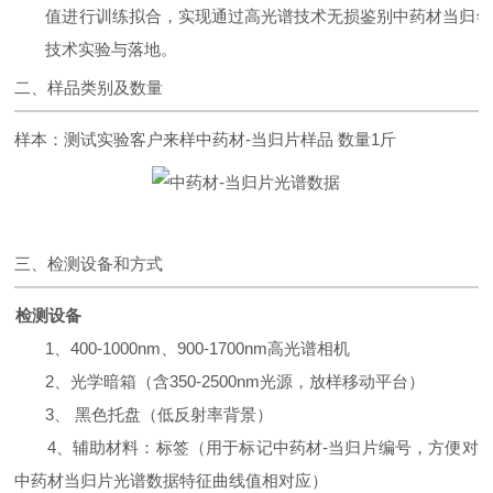
值
进行训练拟合，实现通过高光谱技术无损鉴别
中药材当归
年
技术实验与落地。
二、样品类别及数量
样本：测试实验客户来样
中药材-当归片
样品 数量1斤
三、检测设备和方式
检测设备
1、400-1000nm、900-1700nm高光谱相机
2、光学暗箱（含350-2500nm光源，放样移动平台）
3、 黑色托盘（低反射率背景）
4、辅助材料：标签（用于标记中药材-当归片编号，方便对
中药材当归片光谱数据特征曲线值相对应）