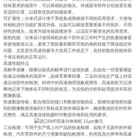
特殊要求的场景中，可以将相机的镜头、传感器等部件分别放置在最
合适的位置，以获取优良的拍摄效果。
可扩展性：分体式设计便于系统集成商根据不同的应用需求，方便地
对相机进行功能扩展或升级。比如可以根据需要更换不同焦距、不同
特性的镜头，或者升级传感器模块等，以适应不断变化的应用需求。
散热性能：分体设计使得相机的各个部件在工作时产生的热量能够更
有效地散发出去，避免了因热量积聚而导致的相机性能下降或稳定性
问题，尤其是在高速拍摄等大负荷工作状态下，良好的散热性能有助
于保证相机的正常运行。
高速性能特点
高帧率成像：能够以较高的帧率进行连续拍摄，比如在一些需要捕捉
快速运动物体的场景中，如体育赛事转播、工业自动化生产线上对高
速运动部件的检测、科研中的高速物理现象观测等，高速相机可以清
晰地记录下物体在不同时刻的状态，为后续的分析和处理提供丰富的
图像数据。
快速数据传输：配合相应的接口和数据传输协议，能够快速地将拍摄
到的图像数据传输到计算机或其他存储设备中，确保数据的实时性和
完整性，满足高速连续拍摄时对数据存储和处理的要求。
工业检测：可用于生产线上对产品的快速检测，如电子元器件的外观
检测、汽车零部件的尺寸测量和缺陷检测等，利用其高分辨率和高速