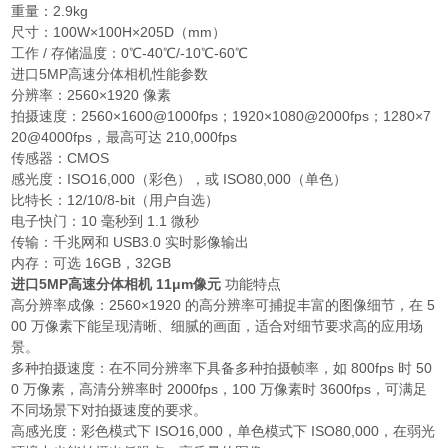
重量：2.9kg
尺寸：100W×100H×205D（mm）
工作 / 存储温度：0℃-40℃/-10℃-60℃
进口5MP高速分体相机性能参数
分辨率：2560×1920 像素
拍摄速度：2560×1600@1000fps；1920×1080@2000fps；1280×7
20@4000fps，最高可达 210,000fps
传感器：CMOS
感光度：ISO16,000（彩色），或 ISO80,000（单色）
比特长：12/10/8-bit（用户自选）
电子快门：10 毫秒到 1.1 微秒
传输：千兆网和 USB3.0 实时影像输出
内存：可选 16GB，32GB
进口5MP高速分体相机 11μm像元
功能特点
高分辨率成像：2560×1920 的高分辨率可捕捉丰富的图像细节，在 5
00 万像素下能呈现清晰、细腻的画面，适合对细节要求高的应用场
景。
多种拍摄速度：在不同分辨率下具备多种拍摄帧率，如 800fps 时 50
0 万像素，高清分辨率时 2000fps，100 万像素时 3600fps，可满足
不同场景下对拍摄速度的要求。
高感光度：彩色模式下 ISO16,000，单色模式下 ISO80,000，在弱光