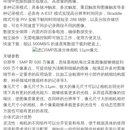
环境中也能拍摄出低噪点、高质量的图像。
多种记录模式：具备脉冲触发、多次触发、重启触发和图像触发等多
种记录模式，还具有 A-EST 模式实现高分辨率时间同步，Straddle
模式可使 PIV 实验下帧间时间缩短至 286 纳秒，以及分段存储功
能，可在不同速度下同步记录两段不同的图像。
数据安全保障：内置内存后备电池，确保数据安全。
独立操作：无需电脑控制即可独立工作，使用方便灵活。
快速下载：能以 500MB/S 的速度将数据下载到硬盘上。
关键参数
分辨率：5MP 即 500 万像素，意味着相机每次采集图像能够捕捉到
500 万个像素点，可提供较为清晰和细腻的图像，能满足许多对图像
细节有一定要求的应用场景，比如工业检测中对小部件的精细结构观
察、科研领域对微观样本的记录等3。
像元尺寸：像元尺寸为 11μm。较大的像元尺寸可以让相机在弱光环
境下具有更好的感光能力，能够收集更多的光线，从而提高图像的信
噪比，使图像质量更优。在同样的分辨率下，像元尺寸大的相机相对
像元尺寸小的相机，单个像素能够承载更多的光信号，在动态范围等
方面也可能有更好的表现。
分体式设计优势
灵活性：相机的不同组件可以分开安装和布局，便于根据具体的使用
环境和需求进行灵活配置。例如在一些空间有限但对相机安装位置有