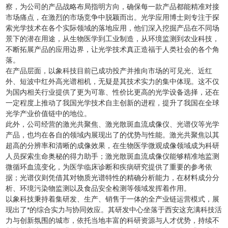
察，为公司的产品战略布局指明方向，确保每一款产品都能精准对接
市场痛点，在激烈的市场竞争中脱颖而出。光学应用博士则专注于探
索光学技术在各个实际领域的落地应用，他们深入挖掘产品在不同场
景下的潜在用途，从生物医学到工业制造，从环境监测到农业科技，
不断拓展产品的应用边界，让光学技术真正造福于人类社会的各个角
落。
在产品层面，以象科技目前已成功投产并推向市场的可见光、近红
外、短波中红外高光谱相机，无疑是其技术实力的集中体现。这不仅
为国内相关行业提供了更为可靠、性价比更高的光学设备选择，还在
一定程度上推动了我国光学技术自主创新的进程，提升了我国在全球
光学产业价值链中的地位。
此外，公司经营的激光共聚焦、激光散斑血流成像仪、光谱仪等光学
产品，也均在各自的领域内展现出了的优势与性能。激光共聚焦以其
超高的分辨率和清晰的成像效果，在生物医学微观成像领域成为科研
人员探索生命奥秘的得力助手；激光散斑血流成像仪能够精准地监测
微循环血流变化，为医学临床诊断和疾病研究提供了重要的参考依
据；光谱仪则凭借其对物质光谱特性的精确分析能力，在材料成分分
析、环境污染物监测以及食品安全检测等领域发挥着作用。
以象科技秉持着集研发、生产、销售于一体的全产业链运营模式，展
现出了*的综合实力与协同效应。其研发中心坐落于西安这充满科技活
力与创新氛围的城市，依托当地丰富的科研资源与人才优势，持续不