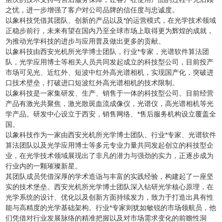
之忧，进一步增强了客户对公司品牌的信任度与忠诚度。
以象科技凭借其团队、创新的产品以及*的运营模式，在光学技术领域
正稳步前行，未来有望在国内乃至全球市场上取得更为辉煌的成就，
为推动光学科技的进步与应用普及做出更多的贡献。
以象科技由西安光机所光学博士团队，行业*专家，光谱软件算法团
队，光学应用博士等相关人员共同发起成立的科技型公司，目前投产
市场可见光、近红外、短波中红外高光谱相机，实现国产化，突破进
口技术壁垒，打破进口短波红外高光谱相机的技术限制。
以象科技是一家集研发、生产、销售于一体的科技型公司。目前经营
产品有激光共聚焦，激光散斑血流成像仪，光谱仪，高光谱相机等光
学产品。研发中心设立于西安，销售网络、*售后服务机构设立覆盖全
国。
以象科技作为一家由西安光机所光学博士团队、行业*专家、光谱软件
算法团队以及光学应用博士等多元专业力量共同发起创立的科技型企
业，在光学技术领域展现出了非凡的潜力与强劲的实力，正逐步成为
行业内的一颗璀璨新星。
其团队成员凭借深厚的学术造诣与丰富的实践经验，构建起了一座坚
实的技术堡垒。西安光机所光学博士团队深入钻研光学核心原理，在
光学系统的设计、优化以及创新方面持续发力，致力于打造出具有性
能与高精度的光学基础架构。行业*专家则犹如敏锐的市场领航员，他
们凭借对行业发展脉络的精准把握以及对市场需求变化的前瞻性洞