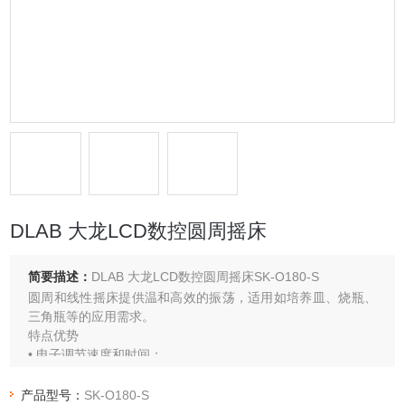
DLAB 大龙LCD数控圆周摇床
简要描述：
DLAB 大龙LCD数控圆周摇床SK-O180-S
圆周和线性摇床提供温和高效的振荡，适用如培养皿、烧瓶、
三角瓶等的应用需求。
特点优势
• 电子调节速度和时间；
• 双LED屏，分别显示时间和速度；
• 速度范围40-200rpm；
产品型号：
SK-O180-S