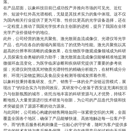
落。
在产品层面，以象科技目前已成功投产并推向市场的可见光、近红
外、短波中红外高光谱相机，无疑是其技术实力的集中体现。这不仅
为国内相关行业提供了更为可靠、性价比更高的光学设备选择，还在
一定程度上推动了我国光学技术自主创新的进程，提升了我国在全球
光学产业价值链中的地位。
此外，公司经营的激光共聚焦、激光散斑血流成像仪、光谱仪等光学
产品，也均在各自的领域内展现出了的优势与性能。激光共聚焦以其
超高的分辨率和清晰的成像效果，在生物医学微观成像领域成为科研
人员探索生命奥秘的得力助手；激光散斑血流成像仪能够精准地监测
微循环血流变化，为医学临床诊断和疾病研究提供了重要的参考依
据；光谱仪则凭借其对物质光谱特性的精确分析能力，在材料成分分
析、环境污染物监测以及食品安全检测等领域发挥着作用。
以象科技秉持着集研发、生产、销售于一体的全产业链运营模式，展
现出了*的综合实力与协同效应。其研发中心坐落于西安这充满科技活
力与创新氛围的城市，依托当地丰富的科研资源与人才优势，持续不
断地投入大量资源进行技术研发与创新，为公司的产品迭代升级和技
术突破提供了源源不断的动力源泉。
与此同时，公司精心构建的销售网络如同一张紧密交织的大网，全面
覆盖全国各个地区，确保了产品能够快速、高效地触达每一位客户手
中。而*的售后服务机构则像是一位贴心的守护者，随时为客户提供多
层次的技术支持与售后服务保障，让客户在使用产品的过程中无后顾