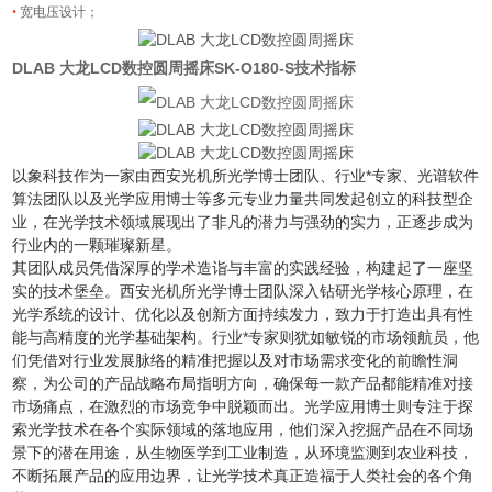
•
宽电压设计；
DLAB 大龙LCD数控圆周摇床
SK-O180-S
技术指标
以象科技作为一家由西安光机所光学博士团队、行业*专家、光谱软件
算法团队以及光学应用博士等多元专业力量共同发起创立的科技型企
业，在光学技术领域展现出了非凡的潜力与强劲的实力，正逐步成为
行业内的一颗璀璨新星。
其团队成员凭借深厚的学术造诣与丰富的实践经验，构建起了一座坚
实的技术堡垒。西安光机所光学博士团队深入钻研光学核心原理，在
光学系统的设计、优化以及创新方面持续发力，致力于打造出具有性
能与高精度的光学基础架构。行业*专家则犹如敏锐的市场领航员，他
们凭借对行业发展脉络的精准把握以及对市场需求变化的前瞻性洞
察，为公司的产品战略布局指明方向，确保每一款产品都能精准对接
市场痛点，在激烈的市场竞争中脱颖而出。光学应用博士则专注于探
索光学技术在各个实际领域的落地应用，他们深入挖掘产品在不同场
景下的潜在用途，从生物医学到工业制造，从环境监测到农业科技，
不断拓展产品的应用边界，让光学技术真正造福于人类社会的各个角