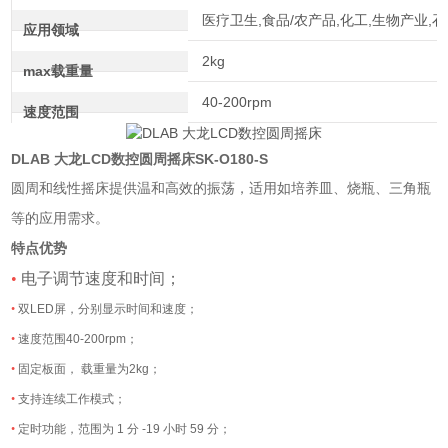
医疗卫生,食品/农产品,化工,生物产业,
应用领域
2kg
max载重量
40-200rpm
速度范围
DLAB 大龙LCD数控圆周摇床
SK-O180-S
圆周和线性摇床提供温和高效的振荡，适用如培养皿、烧瓶、三角瓶
等的应用需求。
特点优势
•
电子调节速度和时间；
•
双LED屏，分别显示时间和速度；
•
速度范围40-200rpm；
•
固定板面， 载重量为
2kg
；
•
支持连续工作模式；
•
定时功能，范围为
1
分
-19
小时
59
分；