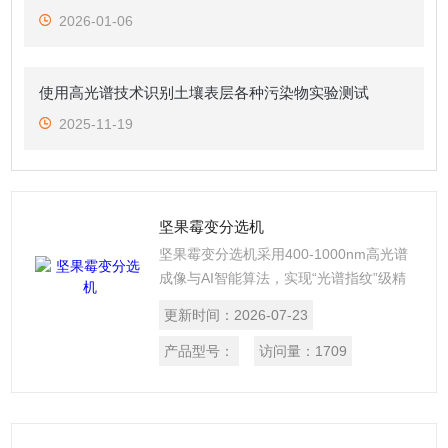
2026-01-06
使用高光谱技术识别土壤表层各种污染物实验测试
2025-11-19
坚果霉变分选机
坚果霉变分选机采用400-1000nm高光谱
成像与AI智能算法，实现“光谱指纹”级精
准检测。其核心技术突破传统方法，不仅
更新时间：
2026-07-23
能识别表面霉变，更能探测坚果内部隐性
霉变及毒素，实现从“看外观”到“探本
产品型号：
访问量：
1709
质”的升级。该设备霉变剔除率高达98%以
上，支持工业线速全检，效率达吨级每小
时，且过程无损且安全卫生。它专为优质
坚果及出口坚果企业设计，是提升食品安