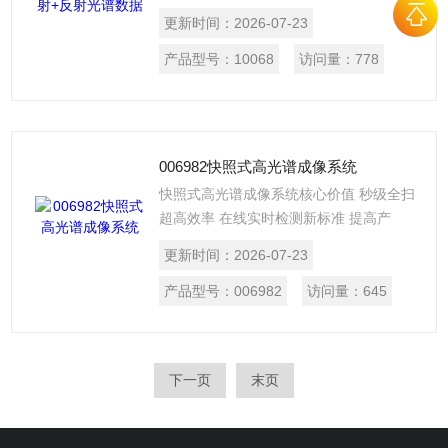
一、检测目的和依据 1、使用 400 -
更新时间：
2026-07-23
1000nm 相机采集橘子在透射模式和反射
模式的光谱数据； 2、客户通过化学
产品型号：
10068
访问量：
778
方法，获取到橘子的枯水指数； 3、
使用机器学习、深度学习等技术，对橘子
光谱数据与枯水指数进行训练拟合，实现
通过高光谱技术在线快速无损筛选枯水橘
006982快照式高光谱成像系统
子的应用落地方案。
快照式高光谱成像系统核心价值 秒级全扫
超高效率 在线实时检测新标准 提高产
能，大视场秒级成像, 无需移动平台, 效率
更新时间：
2026-07-23
提 升20~30倍。 • 解决传统扫描检测中速
度慢、拖影率高， 以及量测效率低等问题
产品型号：
006982
访问量：
645
。 产线全检  图谱合一，100%区域覆盖
。 • 解决传统抽检覆盖率低，工艺波动与
随 机缺陷漏检问题。 缺陷清零 ，100+通
下一页
末页
道光谱”指纹”, 精准识别缺陷及 污染物, 分
析成分。