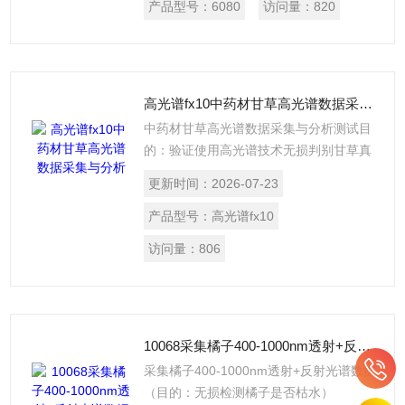
冻干树莓的色泽指数； 3、使用机器
产品型号：
6080
访问量：
820
学习、深度学习等技术，对草莓丁和冻干
树莓丁光谱数据与色泽指数指数进行训练
拟合，实现通过高光谱技术在线快速无损
判别色泽指数的应用落地方案。
高光谱fx10中药材甘草高光谱数据采集与分析
中药材甘草高光谱数据采集与分析测试目
的：验证使用高光谱技术无损判别甘草真
假，目标实现在分选机实时筛选甘草真甘
更新时间：
2026-07-23
草，并将假甘草或未知甘草来料剔除。使
用技术：用400-1000nm高光谱相机采集
产品型号：
高光谱fx10
数据，使用深度学习算法建立模型并进行
访问量：
806
结果验证，评估分选可行性。实验结果：
从模型分析的结果数据表明，可以通过高
光谱技术，实现真假甘草识别。
10068采集橘子400-1000nm透射+反射光谱数据
采集橘子400-1000nm透射+反射光谱数据
（目的：无损检测橘子是否枯水）