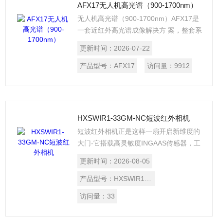
AFX17无人机高光谱（900-1700nm）
全与品控效率的核心解决方案。
无人机高光谱（900-1700nm）AFX17是
一套近红外高光谱成像解决方 案，整套系
统包括一个高光谱相机、一台功能强 大的
更新时间：
2026-07-22
小型计算机和一个 GNSS/IMU 组件。 该
款*解决方案重量仅为 2.1 kg，可搭载于
产品型号：
AFX17
访问量：
9912
多 种类型（如多旋翼或固定翼）的无人机
平台， 也可以无需云台单独使用。
Specim AFX17 可以 按照飞行计划中的航
点自动获取数据，操作非常 简单。
HXSWIR1-33GM-NC短波红外相机
短波红外相机正是这样一扇开启新维度的
大门-它搭载高灵敏度INGAAS传感器，工
作在400-1700NM波段，能看见人眼不可
更新时间：
2026-08-05
见的光。
产品型号：
HXSWIR1-33GM-NC
访问量：
33