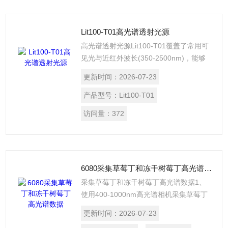
Lit100-T01高光谱透射光源
高光谱透射光源Lit100-T01覆盖了常用可
见光与近红外波长(350-2500nm)，能够
很好的满足400-2500nm范围内的高光谱
更新时间：
2026-07-23
相机照明使用，灯泡寿命长达1500h，在
光源出光口采用了耐高温磨砂片，消除灯
产品型号：
Lit100-T01
泡本身光影，帮助用户解决照明难，寿命
访问量：
372
短，安装麻烦的问题。
6080采集草莓丁和冻干树莓丁高光谱数据
采集草莓丁和冻干树莓丁高光谱数据1、
使用400-1000nm高光谱相机采集草莓丁
和冻干树莓丁反射模式的光谱数据；
更新时间：
2026-07-23
2、客户通过化学方法，获取到草莓丁和