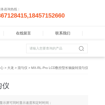
服务咨询热线：
867128415,18457152660
在线留言
联系我们
中心
>
大龙
>
混匀仪
> MX-RL-Pro LCD数控型长轴旋转混匀仪
匀仪
D显示屏可同时显示速度和定时时间；