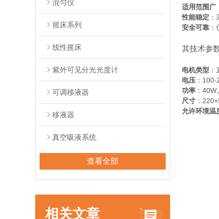
混匀仪
适用范围广
性能稳定
：
摇床系列
安全可靠
：
线性摇床
其技术参
紫外可见分光光度计
电机类型
：
电压
：100-
功率
：40W
可调移液器
尺寸
：220×
允许环境温
移液器
真空吸液系统
查看全部
相关文章