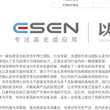
为一家由西安光机所光学博士团队、行业专家、光谱软件算法团队以及光
展现出了非凡的潜力与强劲的实力，正逐步成为行业内的一颗璀璨新星。
凭借深厚的学术造诣与丰富的实践经验，构建起了一座坚实的技术堡垒。
化以及创新方面持续发力，致力于打造出具有性能与高精度的光学基础架
把握以及对市场需求变化的前瞻性洞察，为公司的产品战略布局指明方向
。光学应用博士则专注于探索光学技术在各个实际领域的落地应用，他们
监测到农业科技，不断拓展产品的应用边界，让光学技术真正造福于人类
，以象科技目前已成功投产并推向市场的可见光、近红外、短波中红外高
更为可靠、性价比更高的光学设备选择，还在一定程度上推动了我国光学
经营的激光共聚焦、激光散斑血流成像仪、光谱仪等光学产品，也均在各