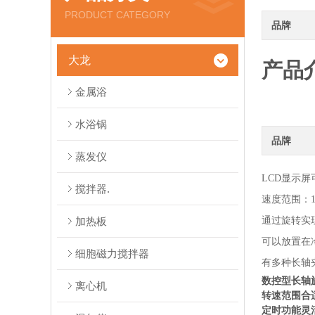
PRODUCT CATEGORY
品牌
大龙
产品
金属浴
水浴锅
品牌
蒸发仪
LCD显示
搅拌器.
速度范围：10
加热板
通过旋转实
可以放置在
细胞磁力搅拌器
有多种长轴
数控型长轴
离心机
转速范围合
定时功能灵