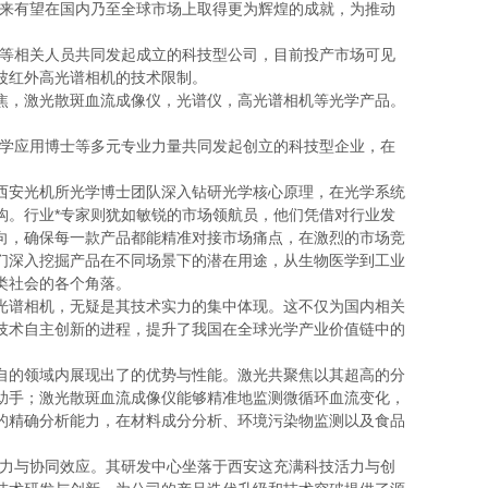
未来有望在国内乃至全球市场上取得更为辉煌的成就，为推动
士等相关人员共同发起成立的科技型公司，目前投产市场可见
波红外高光谱相机的技术限制。
焦，激光散斑血流成像仪，光谱仪，高光谱相机等光学产品。
光学应用博士等多元专业力量共同发起创立的科技型企业，在
。
西安光机所光学博士团队深入钻研光学核心原理，在光学系统
构。行业*专家则犹如敏锐的市场领航员，他们凭借对行业发
向，确保每一款产品都能精准对接市场痛点，在激烈的市场竞
们深入挖掘产品在不同场景下的潜在用途，从生物医学到工业
类社会的各个角落。
光谱相机，无疑是其技术实力的集中体现。这不仅为国内相关
技术自主创新的进程，提升了我国在全球光学产业价值链中的
自的领域内展现出了的优势与性能。激光共聚焦以其超高的分
助手；激光散斑血流成像仪能够精准地监测微循环血流变化，
的精确分析能力，在材料成分分析、环境污染物监测以及食品
实力与协同效应。其研发中心坐落于西安这充满科技活力与创