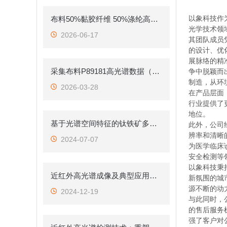
以象科技作
布料50%黏胶纤维 50%涤纶高光谱数据分析
光学技术领
2026-06-17
其团队成员
的设计、优
展脉络的精
采集布料P89181高光谱数据（材质无损识别）
争中脱颖而
制造，从环
2026-03-28
在产品层面
行业提供了
地位。
基于光谱空间特征的钛铁矿多组分高光谱品位评估
此外，公司
辨率和清晰
2024-07-07
为医学临床
安全检测等
以象科技秉
近红外高光谱成像及典型应用场景
新氛围的城
源不断的动
2024-12-19
与此同时，
的售后服务
强了客户对