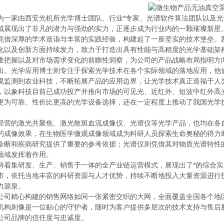
为一家由西安光机所光学博士团队、行业*专家、光谱软件算法团队以及
域展现出了非凡的潜力与强劲的实力，正逐步成为行业内的一颗璀璨新星
凭借深厚的学术造诣与丰富的实践经验，构建起了一座坚实的技术堡垒。
化以及创新方面持续发力，致力于打造出具有性能与高精度的光学基础架
准把握以及对市场需求变化的前瞻性洞察，为公司的产品战略布局指明方
出。光学应用博士则专注于探索光学技术在各个实际领域的落地应用，他
境监测到农业科技，不断拓展产品的应用边界，让光学技术真正造福于人
，以象科技目前已成功投产并推向市场的可见光、近红外、短波中红外高
更为可靠、性价比更高的光学设备选择，还在一定程度上推动了我国光学
经营的激光共聚焦、激光散斑血流成像仪、光谱仪等光学产品，也均在各
的成像效果，在生物医学微观成像领域成为科研人员探索生命奥秘的得力
诊断和疾病研究提供了重要的参考依据；光谱仪则凭借其对物质光谱特性
领域发挥着作用。
持着集研发、生产、销售于一体的全产业链运营模式，展现出了*的综合
市，依托当地丰富的科研资源与人才优势，持续不断地投入大量资源进行
力源泉。
公司精心构建的销售网络如同一张紧密交织的大网，全面覆盖全国各个地
机构则像是一位贴心的守护者，随时为客户提供多层次的技术支持与售后
公司品牌的信任度与忠诚度。