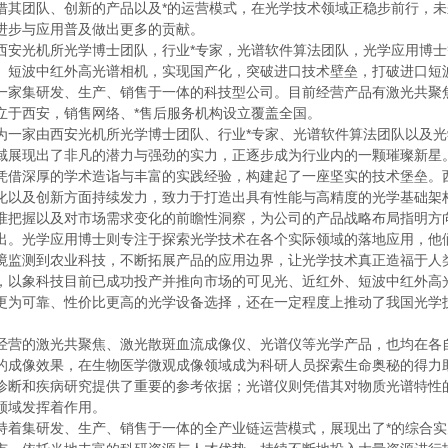
借其团队、创新的产品以及*的运营模式，在光学技术领域正稳步前行，
进步与应用普及做出更多的贡献。
西安光机所光学博士团队，行业*专家，光谱软件算法团队，光学应用博
、短波中红外高光谱相机，实现国产化，突破进口技术壁垒，打破进口短
一家集研发、生产、销售于一体的科技型公司。目前经营产品有激光共聚
立于西安，销售网络、*售后服务机构设立覆盖全国。
为一家由西安光机所光学博士团队、行业*专家、光谱软件算法团队以及
域展现出了非凡的潜力与强劲的实力，正逐步成为行业内的一颗璀璨新星
凭借深厚的学术造诣与丰富的实践经验，构建起了一座坚实的技术堡垒。
化以及创新方面持续发力，致力于打造出具有性能与高精度的光学基础架
准把握以及对市场需求变化的前瞻性洞察，为公司的产品战略布局指明方
出。光学应用博士则专注于探索光学技术在各个实际领域的落地应用，他
境监测到农业科技，不断拓展产品的应用边界，让光学技术真正造福于人
，以象科技目前已成功投产并推向市场的可见光、近红外、短波中红外高
更为可靠、性价比更高的光学设备选择，还在一定程度上推动了我国光学
经营的激光共聚焦、激光散斑血流成像仪、光谱仪等光学产品，也均在各
的成像效果，在生物医学微观成像领域成为科研人员探索生命奥秘的得力
诊断和疾病研究提供了重要的参考依据；光谱仪则凭借其对物质光谱特性
领域发挥着作用。
持着集研发、生产、销售于一体的全产业链运营模式，展现出了*的综合