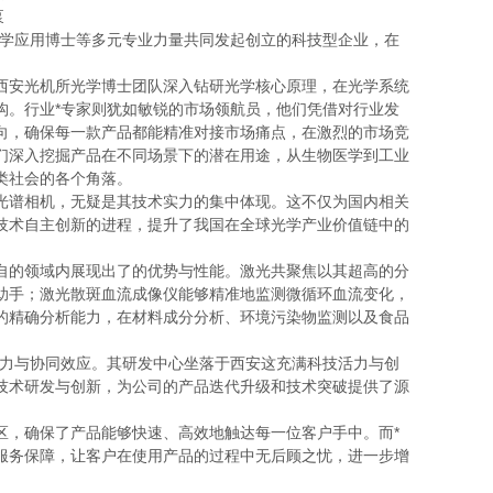
光学应用博士等多元专业力量共同发起创立的科技型企业，在
。
西安光机所光学博士团队深入钻研光学核心原理，在光学系统
构。行业*专家则犹如敏锐的市场领航员，他们凭借对行业发
向，确保每一款产品都能精准对接市场痛点，在激烈的市场竞
们深入挖掘产品在不同场景下的潜在用途，从生物医学到工业
类社会的各个角落。
光谱相机，无疑是其技术实力的集中体现。这不仅为国内相关
技术自主创新的进程，提升了我国在全球光学产业价值链中的
自的领域内展现出了的优势与性能。激光共聚焦以其超高的分
助手；激光散斑血流成像仪能够精准地监测微循环血流变化，
的精确分析能力，在材料成分分析、环境污染物监测以及食品
实力与协同效应。其研发中心坐落于西安这充满科技活力与创
技术研发与创新，为公司的产品迭代升级和技术突破提供了源
区，确保了产品能够快速、高效地触达每一位客户手中。而*
服务保障，让客户在使用产品的过程中无后顾之忧，进一步增