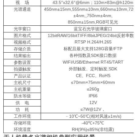
视 场
43.5°x32.6°@6mm；110m×83m@h120m
光谱通道
450nm±15nm,555nm±10nm,660nm±10nm,720
±4nm,,750nm±4nm,
850nm±15nm,RGB可见光
光学窗口
蓝宝石光学玻璃窗口
图片格式
12bitRAW/16bitTIFF/8bitJPEG/24bit反射率数
RTSP H.264/H.265
视频格式
标配且最大支持128G容量/FTP
存储介质
各种指数及SDK接口数据
结果输出
WIFI/USB/Ethernet RT45/TART
参数设置
外部触发、定时触发,SDK
拍摄触发
CE、FCC、RoHS
产品认证
≤70mm×75mm×60mm
主机尺寸
≤260g
主机重量
IP66
防水等级
12V
供 电
≤7W@12V，
功 耗
工作环境
﹣10℃~50℃(相对风速≥1m/s)
存储环境
-40℃+75℃
环境湿度
RH(9%)≤85%(非结露)