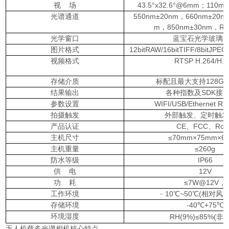
视 场
43.5°x32.6°@6mm；110m
光谱通道
550nm±20nm，660nm±20n
m，850nm±30nm，
光学窗口
蓝宝石光学玻璃
图片格式
12bitRAW/16bitTIFF/8bitJP
视频格式
RTSP H.264/H.2
存储介质
标配且最大支持128G容
结果输出
各种指数及SDK接
参数设置
WIFI/USB/Ethernet R
拍摄触发
外部触发、定时触发,
产品认证
CE、FCC、RoH
主机尺寸
≤70mm×75mm×6
主机重量
≤260g
防水等级
IP66
供 电
12V
功 耗
≤7W@12V，
工作环境
﹣10℃~50℃(相对风速≥
存储环境
-40℃+75℃
环境湿度
RH(9%)≤85%(非
无人机载多光谱相机核心特点