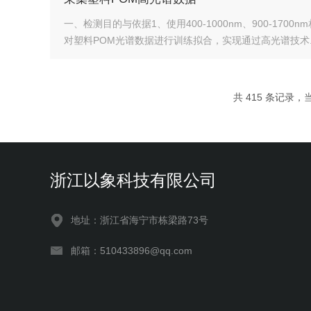
一、检测目的与依据1、使用400-1000nm、900-
对塑料POM光谱数据进行训练拟合，实现通过高光谱技术..
共 415 条记录，当前
浙江以象科技有限公司
地址：浙江省海宁市栋梁路73号
邮箱：510433896@qq.com