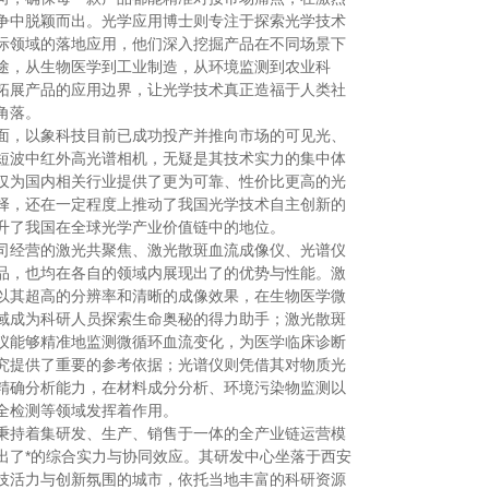
争中脱颖而出。光学应用博士则专注于探索光学技术
际领域的落地应用，他们深入挖掘产品在不同场景下
途，从生物医学到工业制造，从环境监测到农业科
拓展产品的应用边界，让光学技术真正造福于人类社
角落。
面，以象科技目前已成功投产并推向市场的可见光、
短波中红外高光谱相机，无疑是其技术实力的集中体
仅为国内相关行业提供了更为可靠、性价比更高的光
择，还在一定程度上推动了我国光学技术自主创新的
升了我国在全球光学产业价值链中的地位。
司经营的激光共聚焦、激光散斑血流成像仪、光谱仪
品，也均在各自的领域内展现出了的优势与性能。激
以其超高的分辨率和清晰的成像效果，在生物医学微
域成为科研人员探索生命奥秘的得力助手；激光散斑
仪能够精准地监测微循环血流变化，为医学临床诊断
究提供了重要的参考依据；光谱仪则凭借其对物质光
精确分析能力，在材料成分分析、环境污染物监测以
全检测等领域发挥着作用。
秉持着集研发、生产、销售于一体的全产业链运营模
出了*的综合实力与协同效应。其研发中心坐落于西安
技活力与创新氛围的城市，依托当地丰富的科研资源