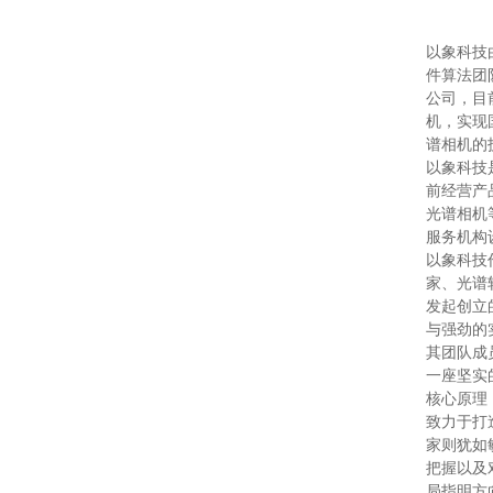
以象科技
件算法团
公司，目
机，实现
谱相机的
以象科技
前经营产
光谱相机
服务机构
以象科技
家、光谱
发起创立
与强劲的
其团队成
一座坚实
核心原理
致力于打
家则犹如
把握以及
局指明方