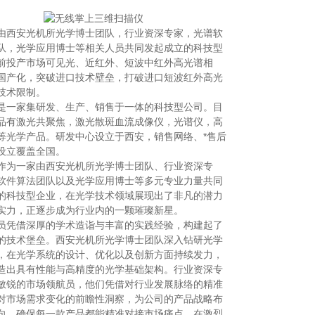
由西安光机所光学博士团队，行业资深专家，光谱软
队，光学应用博士等相关人员共同发起成立的科技型
前投产市场可见光、近红外、短波中红外高光谱相
国产化，突破进口技术壁垒，打破进口短波红外高光
技术限制。
是一家集研发、生产、销售于一体的科技型公司。目
品有激光共聚焦，激光散斑血流成像仪，光谱仪，高
等光学产品。研发中心设立于西安，销售网络、*售后
设立覆盖全国。
作为一家由西安光机所光学博士团队、行业资深专
软件算法团队以及光学应用博士等多元专业力量共同
的科技型企业，在光学技术领域展现出了非凡的潜力
实力，正逐步成为行业内的一颗璀璨新星。
员凭借深厚的学术造诣与丰富的实践经验，构建起了
的技术堡垒。西安光机所光学博士团队深入钻研光学
，在光学系统的设计、优化以及创新方面持续发力，
造出具有性能与高精度的光学基础架构。行业资深专
敏锐的市场领航员，他们凭借对行业发展脉络的精准
对市场需求变化的前瞻性洞察，为公司的产品战略布
向，确保每一款产品都能精准对接市场痛点，在激烈