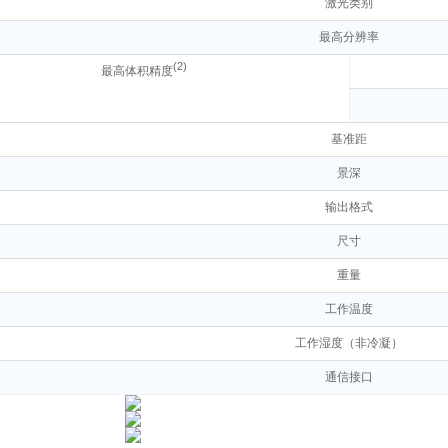
激光类别
最高分辨率
(2)
最高体积精度
基准距
景深
输出格式
尺寸
重量
工作温度
工作湿度（非冷凝）
通信接口