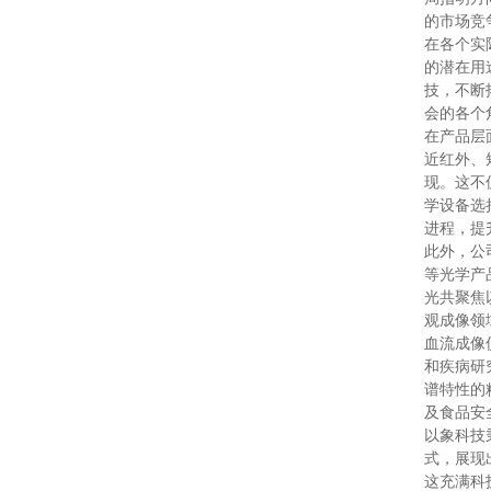
的市场竞
在各个实
的潜在用
技，不断
会的各个
在产品层
近红外、
现。这不
学设备选
进程，提
此外，公
等光学产
光共聚焦
观成像领
血流成像
和疾病研
谱特性的
及食品安
以象科技
式，展现
这充满科