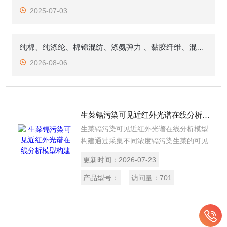
2025-07-03
纯棉、纯涤纶、棉锦混纺、涤氨弹力 、黏胶纤维、混纺纱六类面料高光谱分析
2026-08-06
生菜镉污染可见近红外光谱在线分析模型构建
生菜镉污染可见近红外光谱在线分析模型
构建通过采集不同浓度镉污染生菜的可见
- 近红外光谱数据，深入剖析光谱特征与
更新时间：
2026-07-23
镉污染程度的关联，运用先进建模算法构
建精准在线分析模型，为蔬菜镉污染快
产品型号：
访问量：
701
速、无损监测提供技术支撑，助力农产品
质量安全管控。